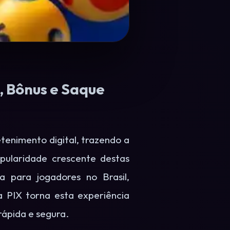
 Bônus e Saque
tenimento digital, trazendo a
pularidade crescente destas
 para jogadores no Brasil,
a PIX torna esta experiência
rápida e segura.