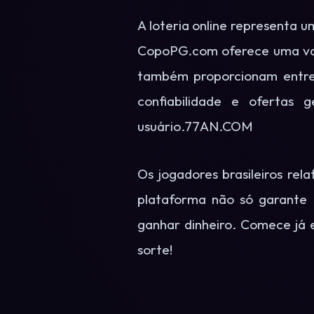
A loteria online representa 
CopoPG.com oferece uma var
também proporcionam entre
confiabilidade e ofertas
usuário.
77AN.COM
Os jogadores brasileiros rel
plataforma não só garante 
ganhar dinheiro. Comece já 
sorte!