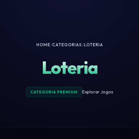
HOME
/
CATEGORIAS
/
LOTERIA
Loteria
Explorar Jogos
CATEGORIA PREMIUM