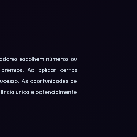
ogadores escolhem números ou
prêmios. Ao aplicar certas
sucesso. As oportunidades de
iência única e potencialmente