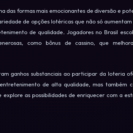
uma das formas mais emocionantes de diversão e pot
iedade de opções lotéricas que não só aumentam 
tenimento de qualidade. Jogadores no Brasil esc
 generosas, como bônus de cassino, que melhor
atam ganhos substanciais ao participar da loteria
entretenimento de alta qualidade, mas também cr
e explore as possibilidades de enriquecer com a es