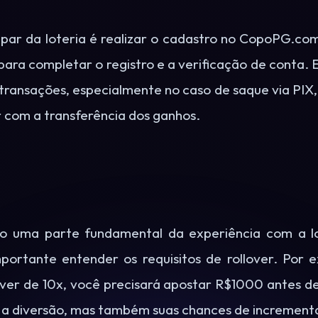
par da loteria é realizar o cadastro no CopoPG.com,
 para completar o registro e a verificação de conta. 
 transações, especialmente no caso de saque via PIX
 com a transferência dos ganhos.
ão uma parte fundamental da experiência com a 
mportante entender os requisitos de rollover. Por
ver de 10x, você precisará apostar R$1000 antes de
 a diversão, mas também suas chances de incrementa